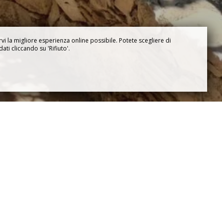
rvi la migliore esperienza online possibile. Potete scegliere di
dati cliccando su 'Rifiuto'.
dio al nubilato? Vuoi regalare a te
il regalo perfetto: un buono regalo
Arts & Spa. Il voucher regalo potrà