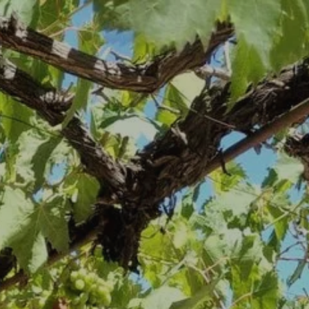
Settembre
Mer
Gio
Ven
Sab
Dom
2
3
4
5
6
-
-
-
-
-
9
10
11
12
13
-
-
-
-
-
16
17
18
19
20
-
-
-
-
-
23
24
25
26
27
-
-
-
-
-
30
-
A partire da
-
Sito Ufficiale
Prezzo Migliore Garantito