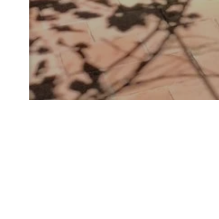
Cerchi un regalo originale
stesso o ad una persona ca
per il Mas des Arts & Spa.
Scegli l'importo che prefe
essere utilizzato per preno