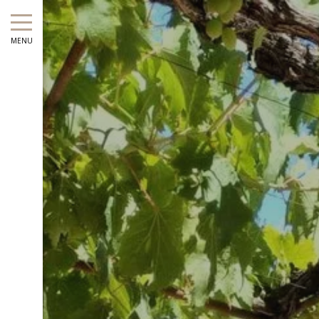
Agosto
Lun
Mar
Mer
Gio
Ven
Sab
Dom
Lun
Mar
MENU
1
2
1
-
-
-
3
4
5
6
7
8
9
7
8
-
-
-
-
-
-
-
-
-
10
11
12
13
14
15
16
14
15
-
-
-
-
-
-
-
-
-
17
18
19
20
21
22
23
21
22
-
-
-
-
-
-
-
-
-
24
25
26
27
28
29
30
28
29
-
-
-
-
-
-
-
-
-
31
-