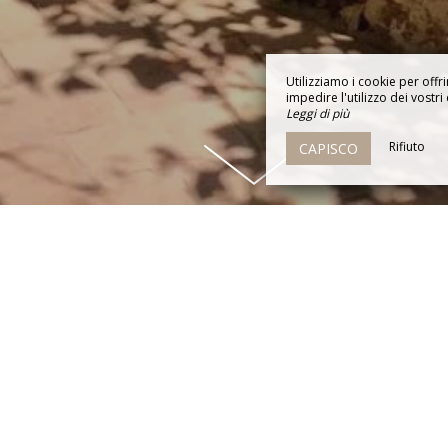
Utilizziamo i cookie per offri
impedire l'utilizzo dei vostri 
Leggi di più
Rifiuto
CAPISCO
BUONI REGALO
 per la festa della mamma, per i compleanni o per un ad
ra per un'occasione speciale? Non cercate oltre, avete 
risci e regala un buono regalo da utilizzare al Mas des 
tare una camera e/o una seduta alle terme.