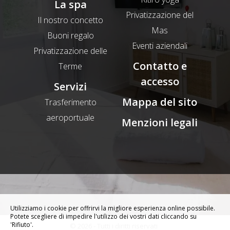
La spa
Privatizzazione del
Il nostro concetto
Mas
Buoni regalo
Eventi aziendali
Privatizzazione delle
Contatto e
Terme
accesso
Servizi
Mappa del sito
Trasferimento
aeroportuale
Menzioni legali
Utilizziamo i cookie per offrirvi la migliore esperienza online possibile.
Potete scegliere di impedire l'utilizzo dei vostri dati cliccando su
'Rifiuto'.
© 2026 - Tutti i diritti riservati