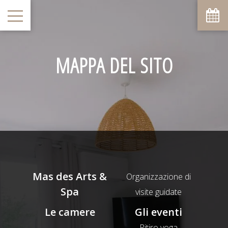
Agosto
Lun
Mar
Mer
Gio
Ven
Sab
Dom
1
2
-
-
MAPPA DEL SITO
7
8
3
4
5
6
9
-
-
-
-
-
-
-
10
11
12
13
14
15
16
-
-
-
-
-
-
-
17
18
19
20
21
22
23
-
-
-
-
-
-
-
24
25
26
27
28
29
30
-
-
-
-
-
-
-
31
-
Mas des Arts &
Organizzazione di
A partire da
Spa
visite guidate
-
Le camere
Gli eventi
Sito Ufficiale
Prezzo Migliore Garantito
Ritiro yoga