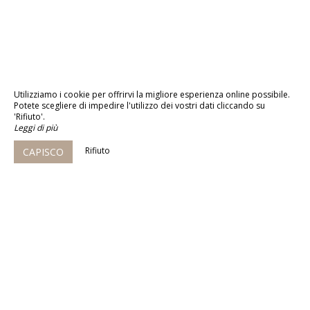
Utilizziamo i cookie per offrirvi la migliore esperienza online possibile.
Potete scegliere di impedire l'utilizzo dei vostri dati cliccando su
'Rifiuto'.
Leggi di più
Rifiuto
CAPISCO
NEO by My Groom Service est un
moteur de réservation pour hôtellerie
100% in-site
© 2026 - Tutti i diritti riservati
Menzioni legali
Mappa del sito